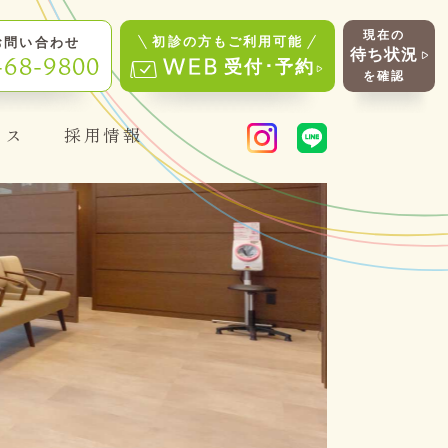
現在の
初診の方もご利用可能
お問い合わせ
待ち状況
-68-9800
受付･予約
を確認
セス
採用情報