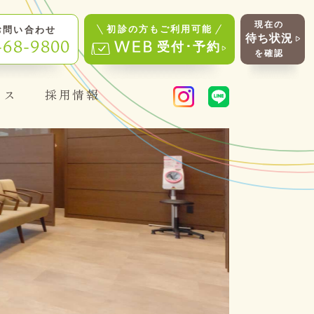
現在の
初診の方もご利用可能
お問い合わせ
待ち状況
-68-9800
受付･予約
を確認
セス
採用情報