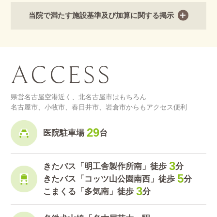
当院で満たす施設基準及び加算に関する掲示
ACCESS
県営名古屋空港近く、北名古屋市はもちろん
名古屋市、小牧市、春日井市、岩倉市からもアクセス便利
29
医院駐車場
台
3
きたバス「明工舎製作所南」
徒歩
分
5
きたバス「コッツ山公園南西」徒歩
分
3
こまくる「多気南」徒歩
分